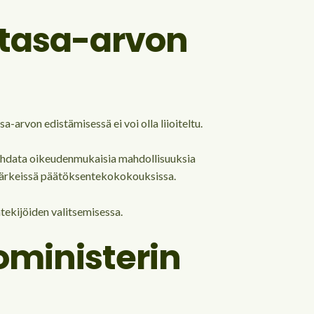
ä tasa-arvon
-arvon edistämisessä ei voi olla liioiteltu.
ja kohdata oikeudenmukaisia mahdollisuuksia
 tärkeissä päätöksentekokokouksissa.
ntekijöiden valitsemisessa.
oministerin