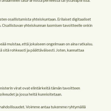
 avaaminen tasa-arvosta perheessä tai ystäväpiirissä.
n osallistumista yhteiskuntaan. Erilaiset digitaaliset
a. Osallistuvan yhteiskunnan luomisen tavoitteelle onkin
keää muistaa, että jokaiseen ongelmaan on aina ratkaisu.
 sitä rohkeasti ja päättäväisesti. Joten, kannattaa
isterin virat ovat elintärkeitä tämän tavoitteen
ikeudet ja jossa heitä kunnioitetaan.
utosmahdollisuudet. Voimme antaa tukemme ryhtymällä