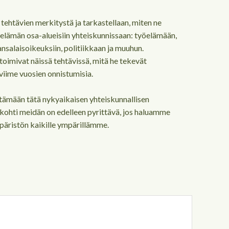
 tehtävien merkitystä ja tarkastellaan, miten ne
 elämän osa-alueisiin yhteiskunnissaan: työelämään,
salaisoikeuksiin, politiikkaan ja muuhun.
toimivat näissä tehtävissä, mitä he tekevät
 viime vuosien onnistumisia.
ämään tätä nykyaikaisen yhteiskunnallisen
a kohti meidän on edelleen pyrittävä, jos haluamme
äristön kaikille ympärillämme.