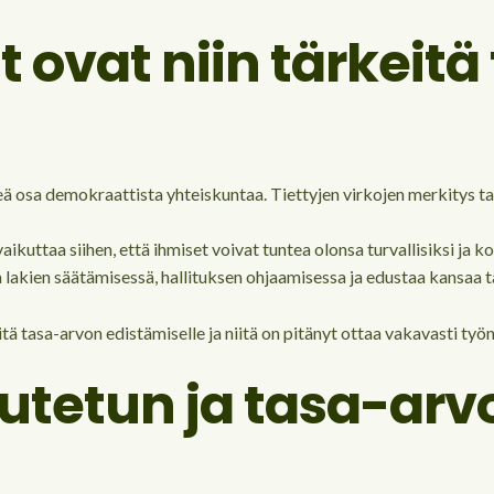
t ovat niin tärkeit
 osa demokraattista yhteiskuntaa. Tiettyjen virkojen merkitys tasa
it vaikuttaa siihen, että ihmiset voivat tuntea olonsa turvallisiksi 
 lakien säätämisessä, hallituksen ohjaamisessa ja edustaa kansaa
eitä tasa-arvon edistämiselle ja niitä on pitänyt ottaa vakavasti työ
utetun ja tasa-arv