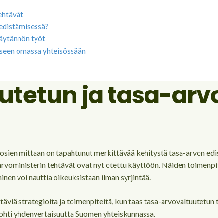
ehtävät
 edistämisessä?
käytännön työt
miseen omassa yhteisössään
utetun ja tasa-arv
 Vuosien mittaan on tapahtunut merkittävää kehitystä tasa-arvon ed
-arvoministerin tehtävät ovat nyt otettu käyttöön. Näiden toimenpi
inen voi nauttia oikeuksistaan ilman syrjintää.
täviä strategioita ja toimenpiteitä, kun taas tasa-arvovaltuutetun 
ohti yhdenvertaisuutta Suomen yhteiskunnassa.