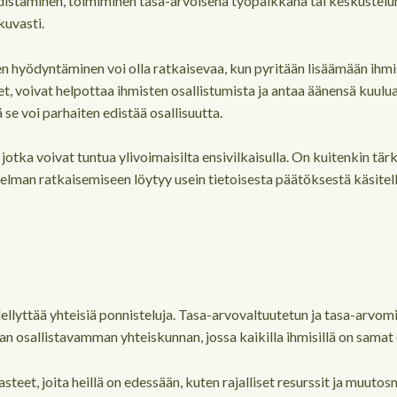
istäminen, toimiminen tasa-arvoisena työpaikkana tai keskustelun
kuvasti.
hyödyntäminen voi olla ratkaisevaa, kun pyritään lisäämään ihmiste
t, voivat helpottaa ihmisten osallistumista ja antaa äänensä kuulu
 se voi parhaiten edistää osallisuutta.
ka voivat tuntua ylivoimaisilta ensivilkaisulla. On kuitenkin tär
elman ratkaisemiseen löytyy usein tietoisesta päätöksestä käsitellä
lyttää yhteisiä ponnisteluja. Tasa-arvovaltuutetun ja tasa-arvomin
 osallistavamman yhteiskunnan, jossa kaikilla ihmisillä on samat o
asteet, joita heillä on edessään, kuten rajalliset resurssit ja mu