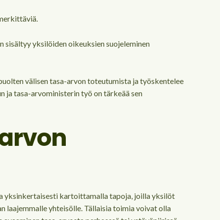
merkittäviä.
n sisältyy yksilöiden oikeuksien suojeleminen
upuolten välisen tasa-arvon toteutumista ja työskentelee
n ja tasa-arvoministerin työ on tärkeää sen
-arvon
yksinkertaisesti kartoittamalla tapoja, joilla yksilöt
laajemmalle yhteisölle. Tällaisia toimia voivat olla