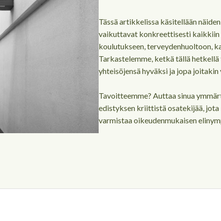
Tässä artikkelissa käsitellään näiden
vaikuttavat konkreettisesti kaikkiin
koulutukseen, terveydenhuoltoon, kan
Tarkastelemme, ketkä tällä hetkellä 
yhteisöjensä hyväksi ja jopa joitakin
Tavoitteemme? Auttaa sinua ymmärt
edistyksen kriittistä osatekijää, jot
varmistaa oikeudenmukaisen elinymp