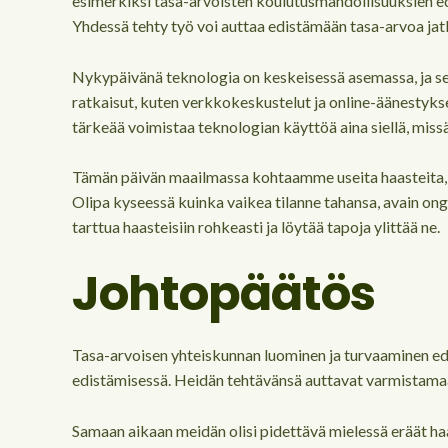
esimerkiksi tasa-arvoisten koulutusmahdollisuuksien ed
Yhdessä tehty työ voi auttaa edistämään tasa-arvoa jat
Nykypäivänä teknologia on keskeisessä asemassa, ja sen 
ratkaisut, kuten verkkokeskustelut ja online-äänestykse
tärkeää voimistaa teknologian käyttöä aina siellä, missä
Tämän päivän maailmassa kohtaamme useita haasteita, jot
Olipa kyseessä kuinka vaikea tilanne tahansa, avain ong
tarttua haasteisiin rohkeasti ja löytää tapoja ylittää ne.
Johtopäätös
Tasa-arvoisen yhteiskunnan luominen ja turvaaminen edel
edistämisessä. Heidän tehtävänsä auttavat varmistamaan
Samaan aikaan meidän olisi pidettävä mielessä eräät ha