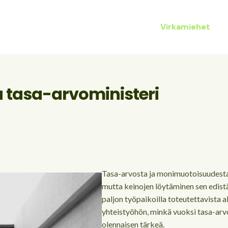
ukupuolet
Ihmissuhteet
Laki
Virkamiehet
a tasa-arvoministeri
Tasa-arvosta ja monimuotoisuudesta
mutta keinojen löytäminen sen edistä
paljon työpaikoilla toteutettavista a
yhteistyöhön, minkä vuoksi tasa-arvo
olennaisen tärkeä.