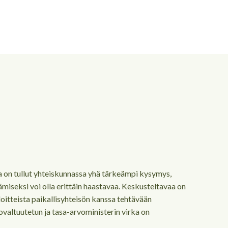
Ota yhteyttä
 on tullut yhteiskunnassa yhä tärkeämpi kysymys,
miseksi voi olla erittäin haastavaa. Keskusteltavaa on
loitteista paikallisyhteisön kanssa tehtävään
valtuutetun ja tasa-arvoministerin virka on