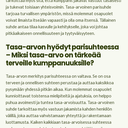
tarkoittaa myös sitä, että kumppanit jakavat vastuut tasaisesti
ja tukevat toisiaan yhteisvoimin. Tasa-arvoinen parisuhde
tarjoaa turvallisen ympäristön, missä molemmat osapuolet
voivat ilmaista itseään vapaasti ja olla oma itsensä. Tällainen
suhde antaa tilaa kasvulle ja kehitykselle, joka voi johtaa
pitkäaikaiseen onnellisuuteen ja tyytyväisyyteen.
Tasa-arvon hyödyt parisuhteessa
– Miksi tasa-arvo on tärkeää
terveille kumppanuuksille?
Tasa-arvon merkitys parisuhteessa on valtava. Se on osa
terveen ja onnellisen suhteen perustaa ja auttaa kaksikkoa
pysymään yhdessä pitkän aikaa. Kun molemmat osapuolet
kunnioittavat toistensa mielipiteitä ja ajatuksia, on helppo
puhua avoimesti ja tuntea tasa-arvoisuutta. Tasa-arvoinen
suhde tarkoittaa myös vastuun jakamista kahden henkilön
välillä, joka auttaa vahvistamaan yhteyttä ja rakentamaan
luottamusta. Kaiken kaikkiaan tasa-arvoisessa suhteessa