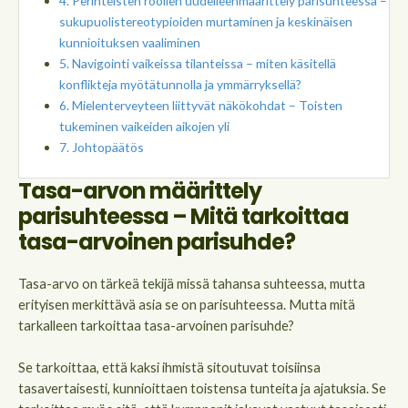
Perinteisten roolien uudelleenmäärittely parisuhteessa –
sukupuolistereotypioiden murtaminen ja keskinäisen
kunnioituksen vaaliminen
Navigointi vaikeissa tilanteissa – miten käsitellä
konflikteja myötätunnolla ja ymmärryksellä?
Mielenterveyteen liittyvät näkökohdat – Toisten
tukeminen vaikeiden aikojen yli
Johtopäätös
Tasa-arvon määrittely
parisuhteessa – Mitä tarkoittaa
tasa-arvoinen parisuhde?
Tasa-arvo on tärkeä tekijä missä tahansa suhteessa, mutta
erityisen merkittävä asia se on parisuhteessa. Mutta mitä
tarkalleen tarkoittaa tasa-arvoinen parisuhde?
Se tarkoittaa, että kaksi ihmistä sitoutuvat toisiinsa
tasavertaisesti, kunnioittaen toistensa tunteita ja ajatuksia. Se