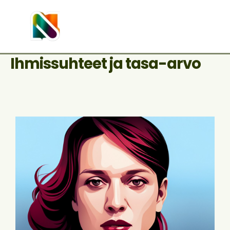
Skip
to
content
Main
Men
Ihmissuhteet ja tasa-arvo