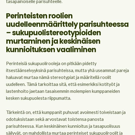
tasapainoiselle parisuhteelle.
Perinteisten roolien
uudelleenmäärittely parisuhteessa
– sukupuolistereotypioiden
murtaminen ja keskinäisen
kunnioituksen vaaliminen
Perinteisiä sukupuolirooleja on pitkään pidetty
itsestäänselvyyksinä parisuhteissa, mutta yhä useammat pareja
haluavat murtaa nämä stereotypiat ja määritellä roolit
uudelleen. Tämä tarkoittaa sitä, että esimerkiksi kotityöt ja
lastenhoito jaetaan tasaisemmin molempien kumppaneiden
kesken sukupuolesta riippumatta.
Tärkeintä on, että kumppanit puhuvat avoimesti toiveistaan ja
odotuksistaan sekä arvostavat toistensa panosta
parisuhteessa. Kun keskinäinen kunnioitus ja tasapuolisuus
säilyvät, on mahdollista murtaa perinteiset sukupuoliroolit ja