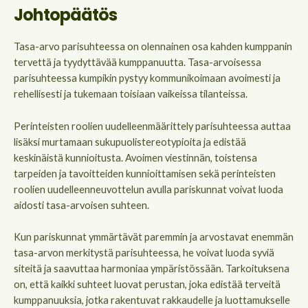
Johtopäätös
Tasa-arvo parisuhteessa on olennainen osa kahden kumppanin
tervettä ja tyydyttävää kumppanuutta. Tasa-arvoisessa
parisuhteessa kumpikin pystyy kommunikoimaan avoimesti ja
rehellisesti ja tukemaan toisiaan vaikeissa tilanteissa.
Perinteisten roolien uudelleenmäärittely parisuhteessa auttaa
lisäksi murtamaan sukupuolistereotypioita ja edistää
keskinäistä kunnioitusta. Avoimen viestinnän, toistensa
tarpeiden ja tavoitteiden kunnioittamisen sekä perinteisten
roolien uudelleenneuvottelun avulla pariskunnat voivat luoda
aidosti tasa-arvoisen suhteen.
Kun pariskunnat ymmärtävät paremmin ja arvostavat enemmän
tasa-arvon merkitystä parisuhteessa, he voivat luoda syviä
siteitä ja saavuttaa harmoniaa ympäristössään. Tarkoituksena
on, että kaikki suhteet luovat perustan, joka edistää terveitä
kumppanuuksia, jotka rakentuvat rakkaudelle ja luottamukselle