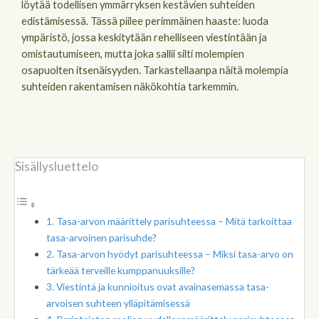
löytää todellisen ymmärryksen kestävien suhteiden
edistämisessä. Tässä piilee perimmäinen haaste: luoda
ympäristö, jossa keskitytään rehelliseen viestintään ja
omistautumiseen, mutta joka sallii silti molempien
osapuolten itsenäisyyden. Tarkastellaanpa näitä molempia
suhteiden rakentamisen näkökohtia tarkemmin.
Sisällysluettelo
Tasa-arvon määrittely parisuhteessa – Mitä tarkoittaa
tasa-arvoinen parisuhde?
Tasa-arvon hyödyt parisuhteessa – Miksi tasa-arvo on
tärkeää terveille kumppanuuksille?
Viestintä ja kunnioitus ovat avainasemassa tasa-
arvoisen suhteen ylläpitämisessä