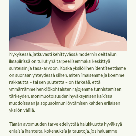
Nykyisessä, jatkuvasti kehittyvässä modernin deittailun
ilmapiirissä on tullut yhä tarpeellisemmaksi keskittyä
suhteisiin ja tasa-arvoon. Koska yksilöllinen identiteettimme
on suoraan yhteydessä siihen, miten ilmaisemme ja koemme
rakkautta – tai sen puutetta – on tärkeää, että
ymmärrämme henkilökohtaisten rajojemme tunnistamisen
tärkeyden, monimuotoisuuden hyväksymisen kaikissa
muodoissaan ja sopusoinnun löytämisen kahden erilaisen
yksilön välillä.
Tämän avoimuuden tarve edellyttää halukkuutta hyväksyä
erilaisia ihanteita, kokemuksia ja taustoja, jos haluamme