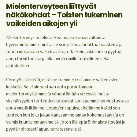
Mielenterveyteen liittyvät
näkökohdat – Toisten tukeminen
vaikeiden aikojen yli
Mielenterveys on elintärkeä osa kokonaisvaltaista
hyvinvointiamme, mutta se voi joskus aiheuttaa haasteita ja
tuoda mukanaan vaikeita aikoja. Tärkein askel onkin pyytää
apua tarvittaessa ja olla avoin omille tunteilleen sekä
ajatuksilleen.
On myös tärkeää, että me tuemme toisiamme vaikeuksien
keskellä. Se ei ainoastaan auta parantamaan
mielenterveyttämme ja vähentämään stressiä, mutta
yksinäisyyden tunteetkin katoavat kun saamme kannustusta ja
apua ympäriltämme. Loppujen lopuksi, tiedämme kaikki sen
tunteen kun joku jakaa kanssamme omaa kokemustaan ja on
valmis kuuntelemaan meitä, joten älä epäröi ilmaista itseäsi ja
pyydä rohkeasti apua, tarvitessasi sitä.