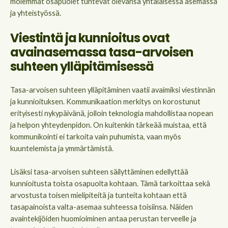
molemmat osapuolet tuntevat olevansa yhtäläisessä asemassa
ja yhteistyössä.
Viestintä ja kunnioitus ovat
avainasemassa tasa-arvoisen
suhteen ylläpitämisessä
Tasa-arvoisen suhteen ylläpitäminen vaatii avaimiksi viestinnän
ja kunnioituksen. Kommunikaation merkitys on korostunut
erityisesti nykypäivänä, jolloin teknologia mahdollistaa nopean
ja helpon yhteydenpidon. On kuitenkin tärkeää muistaa, että
kommunikointi ei tarkoita vain puhumista, vaan myös
kuuntelemista ja ymmärtämistä.
Lisäksi tasa-arvoisen suhteen säilyttäminen edellyttää
kunnioitusta toista osapuolta kohtaan. Tämä tarkoittaa sekä
arvostusta toisen mielipiteitä ja tunteita kohtaan että
tasapainoista valta-asemaa suhteessa toisiinsa. Näiden
avaintekijöiden huomioiminen antaa perustan terveelle ja